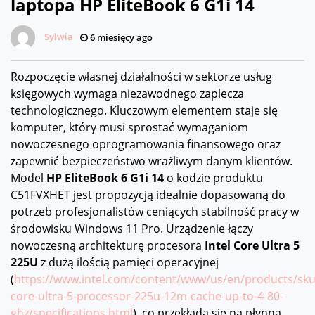
laptopa HP EliteBook 6 G1i 14
Sylwia
6 miesięcy ago
Rozpoczęcie własnej działalności w sektorze usług
księgowych wymaga niezawodnego zaplecza
technologicznego. Kluczowym elementem staje się
komputer, który musi sprostać wymaganiom
nowoczesnego oprogramowania finansowego oraz
zapewnić bezpieczeństwo wrażliwym danym klientów.
Model
HP EliteBook 6 G1i 14
o kodzie produktu
C51FVXHET jest propozycją idealnie dopasowaną do
potrzeb profesjonalistów ceniących stabilność pracy w
środowisku Windows 11 Pro. Urządzenie łączy
nowoczesną architekturę procesora
Intel Core Ultra 5
225U
z dużą ilością pamięci operacyjnej
(
https://www.intel.com/content/www/us/en/products/sku
core-ultra-5-processor-225u-12m-cache-up-to-4-80-
ghz/specifications.html
), co przekłada się na płynną