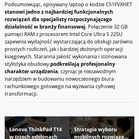
Podsumowując, opisywany laptop o kodzie C51FVXHET
stanowi jedno z najbardziej funkcjonalnych
rozwiązań dla specjalisty rozpoczynającego
działalność w branży finansowej
. Połączenie 32 GB
pamięci RAM z procesorem Intel Core Ultra 5 225U
zapewnia wydajność wystarczającą do obsługi zarówno
prostych rozliczeń, jak i bardziej złożonych operacji
księgowych. Staranna jakość wykonania i stonowana
stylistyka obudowy
podkreślają profesjonalny
charakter urządzenia
, czyniąc je niezawodnym
narzędziem w budowaniu nowoczesnego biura
rachunkowego gotowego na wyzwania cyfrowej
transformacji.
Nawigacja
Lenovo ThinkPad T14
Strategia wyboru
wpisu
w trzech odsłonach
mobilnych rozwiązań