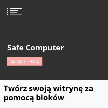
Skip
to
content
Safe Computer
Sprzęt IT – blog
Twórz swoją witrynę za
pomocą bloków